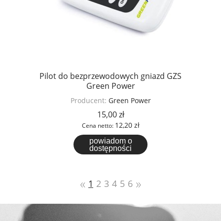
Pilot do bezprzewodowych gniazd GZS
Green Power
Producent:
Green Power
15,00 zł
12,20 zł
Cena netto:
powiadom o
dostępności
«
»
1
2
3
4
5
6