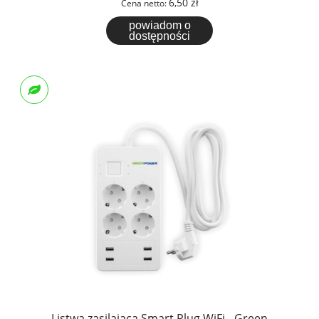
6,50 zł
Cena netto:
powiadom o
dostępności
Listwa zasilająca Smart Plug WiFi - Green