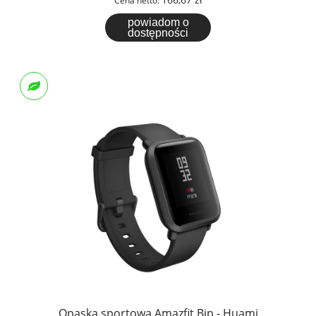
Cena netto:
powiadom o
dostępności
Opaska sportowa Amazfit Bip - Huami