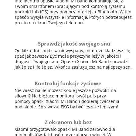
Inteligentna opaska Xiaomi Mi Band komunikuje się z
Twoim smartfonem (pracującym pod kontrolą systemu
Android lub iOS) przy pomocy interfejsu Bluetooth. W ten
sposób wysyła wszystkie informacje, których potrzebujesz
prosto na ekran Twojego telefonu.
Sprawdź jakość swojego snu
Od kilku dni chodzisz niewyspany, mimo, że kładziesz się
spać jak zawsze? Być może przyczyna leży w jakości i
długości Twojego snu. Opaska Xiaomi Mi Band sprawdzi
jak śpisz i ile śpisz. Wkońcu zasługujesz na najlepszy sen.
Kontroluj funkcje życiowe
Nie wiesz na ile możesz sobie jeszcze pozwolić na
siłowni? Na bieżąco monitoruj swój puls przy
pomocy opaski Xiaomi Mi Band i dobieraj ćwiczenia
pod siebie. Sprawdzaj EKG by być jeszcze lepszym!
Z ekranem lub bez
Xiaomi przygotowało opaski Mi Band zarówno dla
minimalistów, jak i osób oczekujących więcej. W