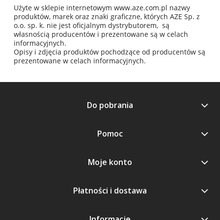
Użyte w sklepie internetowym www.aze.com.pl nazwy
produktów, marek oraz znaki graficzne, których AZE Sp. z
o.o. sp. k. nie jest oficjalnym dystrybutorem, są
własnością producentów i prezentowane są w celach
informacyjnych.
Opisy i zdjęcia produktów pochodzące od producentów są
prezentowane w celach informacyjnych.
Do pobrania
Pomoc
Moje konto
Płatności i dostawa
Informacje