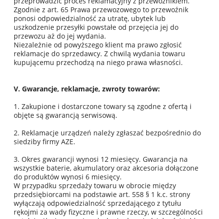
przeprowadzić proces reklamacyjny z przewoźnikiem.
Zgodnie z art. 65 Prawa przewozowego to przewoźnik
ponosi odpowiedzialność za utratę, ubytek lub
uszkodzenie przesyłki powstałe od przejęcia jej do
przewozu aż do jej wydania.
Niezależnie od powyższego klient ma prawo zgłosić
reklamacje do sprzedawcy. Z chwilą wydania towaru
kupującemu przechodzą na niego prawa własności.
V. Gwarancje, reklamacje, zwroty towarów:
1. Zakupione i dostarczone towary są zgodne z ofertą i
objęte są gwarancją serwisową.
2. Reklamacje urządzeń należy zgłaszać bezpośrednio do
siedziby firmy AZE.
3. Okres gwarancji wynosi 12 miesięcy. Gwarancja na
wszystkie baterie, akumulatory oraz akcesoria dołączone
do produktów wynosi 6 miesięcy.
W przypadku sprzedaży towaru w obrocie między
przedsiębiorcami na podstawie art. 558 § 1 k.c. strony
wyłączają odpowiedzialność sprzedającego z tytułu
rękojmi za wady fizyczne i prawne rzeczy, w szczególności