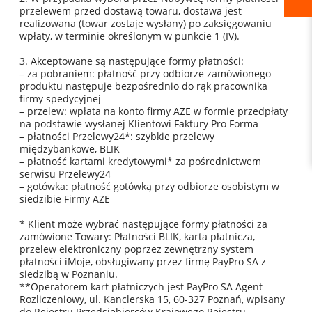
przelewem przed dostawą towaru, dostawa jest
realizowana (towar zostaje wysłany) po zaksięgowaniu
wpłaty, w terminie określonym w punkcie 1 (IV).
3. Akceptowane są następujące formy płatności:
– za pobraniem: płatność przy odbiorze zamówionego
produktu następuje bezpośrednio do rąk pracownika
firmy spedycyjnej
– przelew: wpłata na konto firmy AZE w formie przedpłaty
na podstawie wysłanej Klientowi Faktury Pro Forma
– płatności Przelewy24*: szybkie przelewy
międzybankowe, BLIK
– płatność kartami kredytowymi* za pośrednictwem
serwisu Przelewy24
– gotówka: płatność gotówką przy odbiorze osobistym w
siedzibie Firmy AZE
* Klient może wybrać następujące formy płatności za
zamówione Towary: Płatności BLIK, karta płatnicza,
przelew elektroniczny poprzez zewnętrzny system
płatności iMoje, obsługiwany przez firmę PayPro SA z
siedzibą w Poznaniu.
**Operatorem kart płatniczych jest PayPro SA Agent
Rozliczeniowy, ul. Kanclerska 15, 60-327 Poznań, wpisany
do Rejestru Przedsiębiorców Krajowego Rejestru