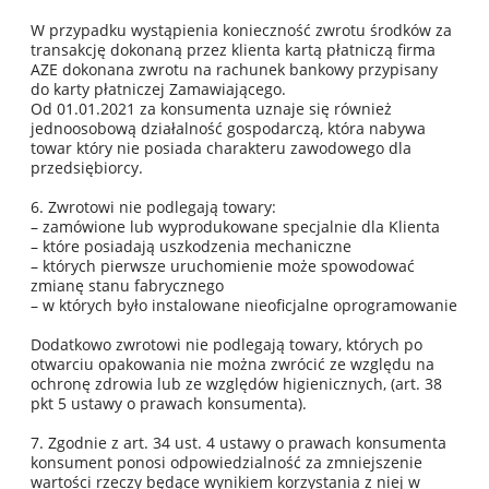
W przypadku wystąpienia konieczność zwrotu środków za
transakcję dokonaną przez klienta kartą płatniczą firma
AZE dokonana zwrotu na rachunek bankowy przypisany
do karty płatniczej Zamawiającego.
Od 01.01.2021 za konsumenta uznaje się również
jednoosobową działalność gospodarczą, która nabywa
towar który nie posiada charakteru zawodowego dla
przedsiębiorcy.
6. Zwrotowi nie podlegają towary:
– zamówione lub wyprodukowane specjalnie dla Klienta
– które posiadają uszkodzenia mechaniczne
– których pierwsze uruchomienie może spowodować
zmianę stanu fabrycznego
– w których było instalowane nieoficjalne oprogramowanie
Dodatkowo zwrotowi nie podlegają towary, których po
otwarciu opakowania nie można zwrócić ze względu na
ochronę zdrowia lub ze względów higienicznych, (art. 38
pkt 5 ustawy o prawach konsumenta).
7. Zgodnie z art. 34 ust. 4 ustawy o prawach konsumenta
konsument ponosi odpowiedzialność za zmniejszenie
wartości rzeczy będące wynikiem korzystania z niej w