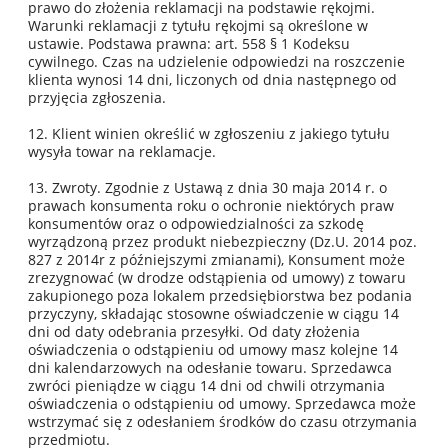
prawo do złożenia reklamacji na podstawie rękojmi.
Warunki reklamacji z tytułu rękojmi są określone w
ustawie. Podstawa prawna: art. 558 § 1 Kodeksu
cywilnego. Czas na udzielenie odpowiedzi na roszczenie
klienta wynosi 14 dni, liczonych od dnia następnego od
przyjęcia zgłoszenia.
12. Klient winien określić w zgłoszeniu z jakiego tytułu
wysyła towar na reklamacje.
13. Zwroty. Zgodnie z Ustawą z dnia 30 maja 2014 r. o
prawach konsumenta roku o ochronie niektórych praw
konsumentów oraz o odpowiedzialności za szkodę
wyrządzoną przez produkt niebezpieczny (Dz.U. 2014 poz.
827 z 2014r z późniejszymi zmianami), Konsument może
zrezygnować (w drodze odstąpienia od umowy) z towaru
zakupionego poza lokalem przedsiębiorstwa bez podania
przyczyny, składając stosowne oświadczenie w ciągu 14
dni od daty odebrania przesyłki. Od daty złożenia
oświadczenia o odstąpieniu od umowy masz kolejne 14
dni kalendarzowych na odesłanie towaru. Sprzedawca
zwróci pieniądze w ciągu 14 dni od chwili otrzymania
oświadczenia o odstąpieniu od umowy. Sprzedawca może
wstrzymać się z odesłaniem środków do czasu otrzymania
przedmiotu.