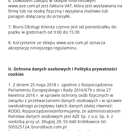
6. Dowodem zakupu w sklepie internetowym
www.aze.com.pl jest faktura VAT, która jest wystawiana na
firmę lub na osobę fizyczną i wysyłana mailowo lub
paragon dołączany do przesyłki.
7. Biuro Obsługi Klienta czynne jest od poniedziałku do
piątku w godzinach od 9:00 do 15:30
8. Korzystanie ze sklepu www.aze.com.pl oznacza
akceptację niniejszego regulaminu.
II. Ochrona danych osobowych i Polityka prywatności
cookies
1. Z dniem 25 maja 2018 r. zgodnie z Rozporządzenia
Parlamentu Europejskiego i Rady 2016/679 z dnia 27
kwietnia 2016 r. w sprawie ochrony osób fizycznych w
związku z przetwarzaniem danych osobowych i w sprawie
swobodnego przepływu takich danych (dalej również:
RODO, Rozporządzenie)informujemy, że administratorem
Państwa danych osobowych jest AZE Sp. z o.o. Sp. k. z
siedzibą przy ul. Długiej 29, 55-040 Królikowice tel.
505525124,
biuro@aze.com.pl