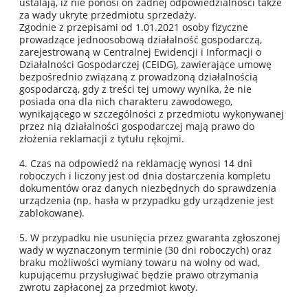
ustalają, iż nie ponosi on żadnej odpowiedzialności także
za wady ukryte przedmiotu sprzedaży.
Zgodnie z przepisami od 1.01.2021 osoby fizyczne
prowadzące jednoosobową działalność gospodarczą,
zarejestrowaną w Centralnej Ewidencji i Informacji o
Działalności Gospodarczej (CEIDG), zawierające umowę
bezpośrednio związaną z prowadzoną działalnością
gospodarczą, gdy z treści tej umowy wynika, że nie
posiada ona dla nich charakteru zawodowego,
wynikającego w szczególności z przedmiotu wykonywanej
przez nią działalności gospodarczej mają prawo do
złożenia reklamacji z tytułu rękojmi.
4. Czas na odpowiedź na reklamację wynosi 14 dni
roboczych i liczony jest od dnia dostarczenia kompletu
dokumentów oraz danych niezbędnych do sprawdzenia
urządzenia (np. hasła w przypadku gdy urządzenie jest
zablokowane).
5. W przypadku nie usunięcia przez gwaranta zgłoszonej
wady w wyznaczonym terminie (30 dni roboczych) oraz
braku możliwości wymiany towaru na wolny od wad,
kupującemu przysługiwać będzie prawo otrzymania
zwrotu zapłaconej za przedmiot kwoty.