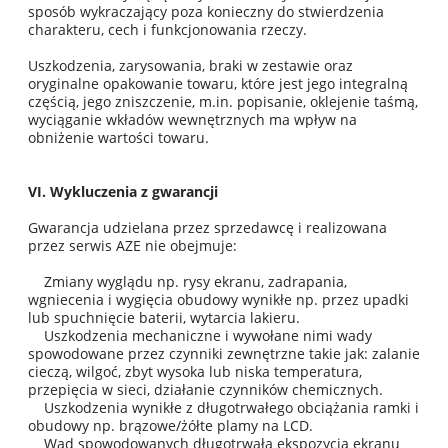
sposób wykraczający poza konieczny do stwierdzenia
charakteru, cech i funkcjonowania rzeczy.
Uszkodzenia, zarysowania, braki w zestawie oraz
oryginalne opakowanie towaru, które jest jego integralną
częścią, jego zniszczenie, m.in. popisanie, oklejenie taśmą,
wyciąganie wkładów wewnętrznych ma wpływ na
obniżenie wartości towaru.
VI. Wykluczenia z gwarancji
Gwarancja udzielana przez sprzedawcę i realizowana
przez serwis AZE nie obejmuje:
Zmiany wyglądu np. rysy ekranu, zadrapania,
wgniecenia i wygięcia obudowy wynikłe np. przez upadki
lub spuchnięcie baterii, wytarcia lakieru.
Uszkodzenia mechaniczne i wywołane nimi wady
spowodowane przez czynniki zewnętrzne takie jak: zalanie
cieczą, wilgoć, zbyt wysoka lub niska temperatura,
przepięcia w sieci, działanie czynników chemicznych.
Uszkodzenia wynikłe z długotrwałego obciążania ramki i
obudowy np. brązowe/żółte plamy na LCD.
Wad spowodowanych długotrwałą ekspozycją ekranu