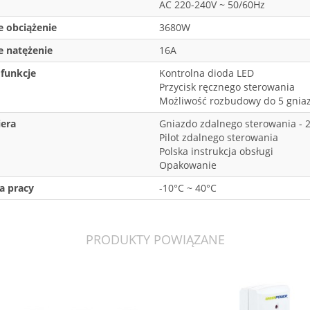
AC 220-240V ~ 50/60Hz
 obciążenie
3680W
 natężenie
16A
funkcje
Kontrolna dioda LED
Przycisk ręcznego sterowania
Możliwość rozbudowy do 5 gnia
iera
Gniazdo zdalnego sterowania - 2
Pilot zdalnego sterowania
Polska instrukcja obsługi
Opakowanie
a pracy
-10°C ~ 40°C
PRODUKTY POWIĄZANE