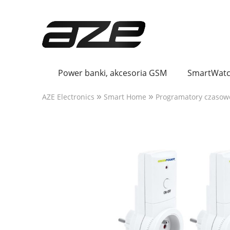
Power banki, akcesoria GSM
SmartWatc
»
»
AZE Electronics
Smart Home
Programatory czasow