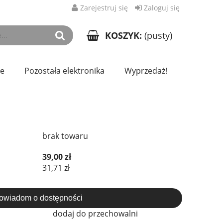
Zarejestruj się
Zaloguj się
KOSZYK:
(pusty)
ze
Pozostała elektronika
Wyprzedaż!
brak towaru
39,00 zł
31,71 zł
owiadom o dostępności
dodaj do przechowalni