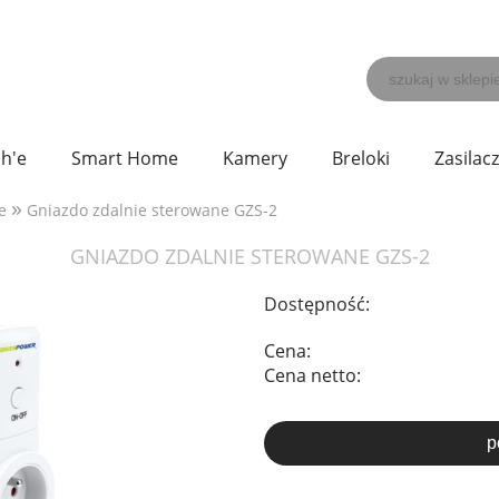
h'e
Smart Home
Kamery
Breloki
Zasilac
»
e
Gniazdo zdalnie sterowane GZS-2
GNIAZDO ZDALNIE STEROWANE GZS-2
Dostępność:
Cena:
Cena netto:
p