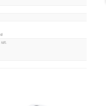
zd
 szt.