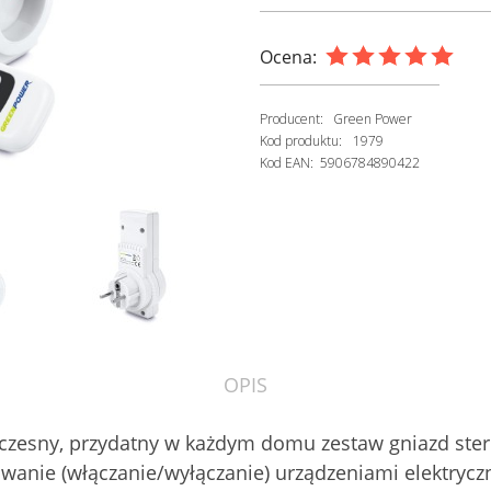
Ocena:
Producent:
Green Power
Kod produktu:
1979
Kod EAN:
5906784890422
OPIS
zesny, przydatny w każdym domu zestaw gniazd ste
wanie (włączanie/wyłączanie) urządzeniami elektryczn