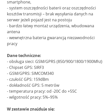
smartphone,
- system oszczędności baterii oraz oszczędności
kosztów transmisji – brak wysyłania danych na
serwer jeżeli pojazd jest na postoju
- bardzo łatwy montaż urządzenia, wbudowana
antena
- wewnętrzna bateria gwarancją niezawodności
pracy
Dane techniczne:
- obsługa sieci: GSM/GPRS (850/900/1800/1900Mhz)
- Chipset GPS: SIRF3
- GSM/GPRS: SIMCOM340
- czułość GPS: 159dBm
- dokładność GPS: 5 metrów
- temperatura pracy: od -20C do +55C
- wilgotność pracy: 5%–95%
W zestawie znajduje się: