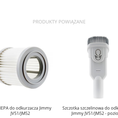
PRODUKTY POWIĄZANE
 HEPA do odkurzacza Jimmy
Szczotka szczelinowa do od
JV51/JM52
Jimmy JV51/JM52 - poz