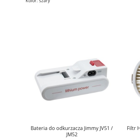
Kolor: szary
Bateria do odkurzacza Jimmy JV51 /
Filtr
JM52