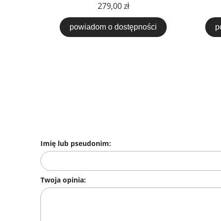
279,00 zł
powiadom o dostępności
p
Imię lub pseudonim:
Twoja opinia: