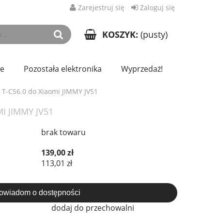
Zarejestruj się
Zaloguj się
KOSZYK:
(pusty)
ze
Pozostała elektronika
Wyprzedaż!
 T-CS6.0 do Xiaomi JIMMY JV51
 JIMMY JV51
brak towaru
139,00 zł
113,01 zł
owiadom o dostępności
dodaj do przechowalni