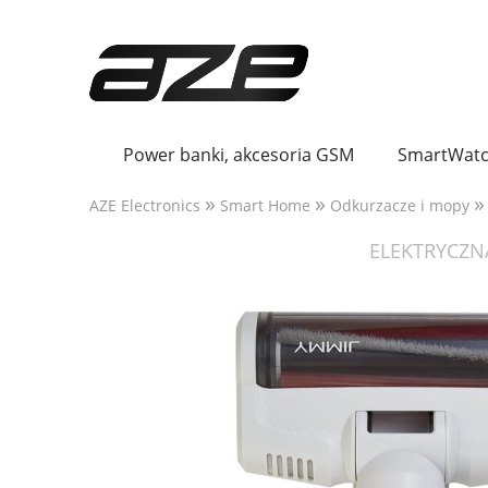
Power banki, akcesoria GSM
SmartWatc
»
»
»
AZE Electronics
Smart Home
Odkurzacze i mopy
ELEKTRYCZN