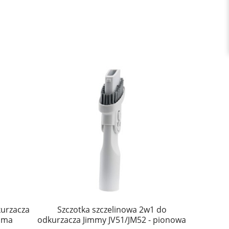
kurzacza
Szczotka szczelinowa 2w1 do
Oryginaln
ioma
odkurzacza Jimmy JV51/JM52 - pionowa
Xi