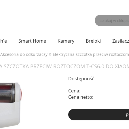
h'e
Smart Home
Kamery
Breloki
Zasilac
»
Akcesoria do odkurzaczy
Elektryczna szczotka przeciw roztoczom
A SZCZOTKA PRZECIW ROZTOCZOM T-CS6.0 DO XIAOMI
Dostępność:
Cena:
Cena netto:
p