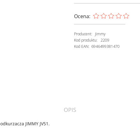
Ocena:
Producent:
Jimmy
Kod produktu:
2209
Kod EAN:
6946499381470
OPIS
o odkurzacza JIMMY JV51.