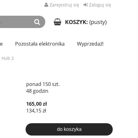
Zarejestruj się
Zaloguj się
KOSZYK:
(pusty)
ze
Pozostała elektronika
Wyprzedaż!
 Hub 2
ponad 150 szt.
48 godzin
165,00 zł
134,15 zł
do koszyka