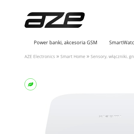
Power banki, akcesoria GSM
SmartWatc
»
»
AZE Electronics
Smart Home
Sensory, włączniki, g