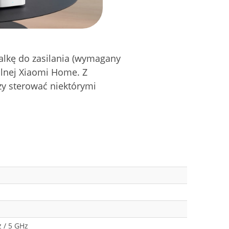
alkę do zasilania (wymagany
ilnej Xiaomi Home. Z
zy sterować niektórymi
z / 5 GHz