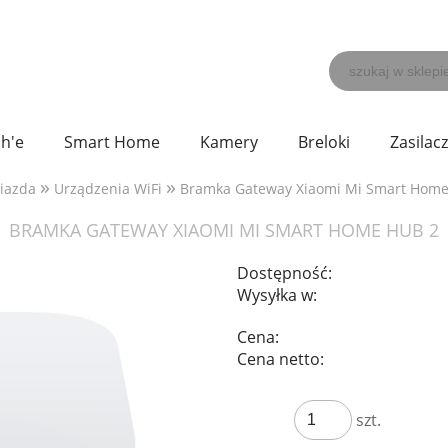
h'e
Smart Home
Kamery
Breloki
Zasilac
»
»
niazda
Urządzenia WiFi
Bramka Gateway Xiaomi Mi Smart Home
BRAMKA GATEWAY XIAOMI MI SMART HOME HUB 2
Dostępność:
Wysyłka w:
Cena:
Cena netto:
szt.