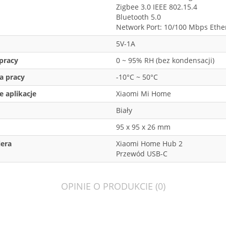
Zigbee 3.0 IEEE 802.15.4
Bluetooth 5.0
Network Port: 10/100 Mbps Ethe
5V-1A
pracy
0 ~ 95% RH (bez kondensacji)
a pracy
-10°C ~ 50°C
 aplikacje
Xiaomi Mi Home
Biały
95 x 95 x 26 mm
iera
Xiaomi Home Hub 2
Przewód USB-C
OPINIE O PRODUKCIE (0)