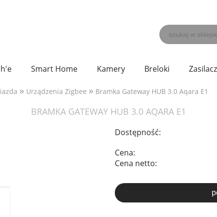
h'e
Smart Home
Kamery
Breloki
Zasilac
»
»
niazda
Urządzenia Zigbee
Bramka Gateway HUB 3.0 Aqara E1
BRAMKA GATEWAY HUB 3.0 AQARA E1
Dostępność:
Cena:
Cena netto:
p