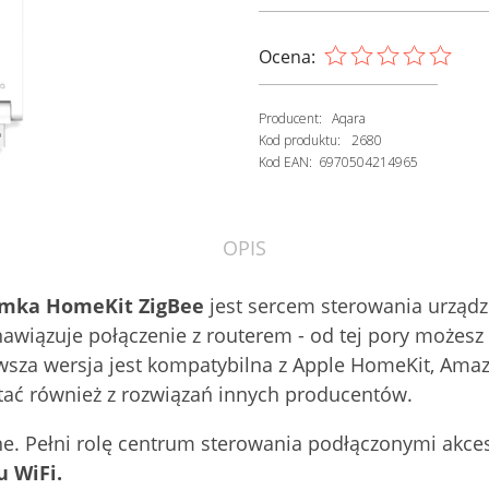
Ocena:
Producent:
Aqara
Kod produktu:
2680
Kod EAN:
6970504214965
OPIS
amka HomeKit ZigBee
jest sercem sterowania urządze
nawiązuje połączenie z routerem - od tej pory możes
wsza wersja jest kompatybilna z Apple HomeKit, Am
ać również z rozwiązań innych producentów.
jne. Pełni rolę centrum sterowania podłączonymi akc
u WiFi.