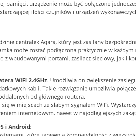
 pamięci, urządzenie może być połączone jednocześn
starczającej ilości czujników i urządzeń wykonawczy
dzinie centralek Aqara, który jest zasilany bezpośredn
amka może zostać podłączona praktycznie w każdym 
 z wbudowanymi portami, zasilacz sieciowy, jak i ko
tera WiFi 2.4GHz
. Umożliwia on zwiększenie zasięg
atkowych kabli. Takie rozwiązanie umożliwia połącze
oddalonych od głównego routera.
 się w miejscach ze słabym sygnałem WiFi. Wystarczy 
zeniem internetowym, nawet w najodleglejszych zaką
 i Android:
systemami, które zapewnią kompatybilność z większo