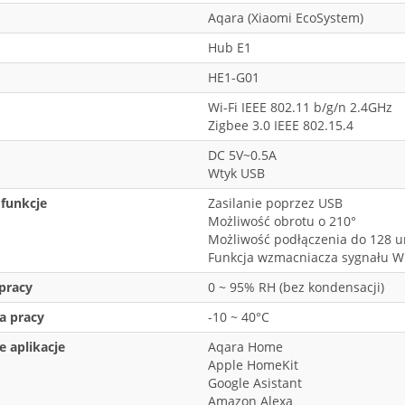
Aqara (Xiaomi EcoSystem)
Hub E1
HE1-G01
Wi-Fi IEEE 802.11 b/g/n 2.4GHz
Zigbee 3.0 IEEE 802.15.4
DC 5V~0.5A
Wtyk USB
funkcje
Zasilanie poprzez USB
Możliwość obrotu o 210°
Możliwość podłączenia do 128 
Funkcja wzmacniacza sygnału Wi
pracy
0 ~ 95% RH (bez kondensacji)
a pracy
-10 ~ 40°C
 aplikacje
Aqara Home
Apple HomeKit
Google Asistant
Amazon Alexa