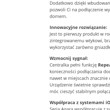
Dodatkowo dzięki wbudowanej
pozwoli Ci na podłączenie wy
domem.
Innowacyjne rozwiązanie:
Jest to pierwszy produkt w ro
zintegrowanemu wtykowi, br
wykorzystać zarówno gniazdko
Wzmocnij sygnał:
Centralka pełni funkcję
Repea
konieczności podłączania dod
nawet w miejscach znacznie 
Urządzenie świetnie sprawdzi
móc cieszyć stabilnym połąc
Współpraca z systemami iOS
Seria Aqara współpracuje z 