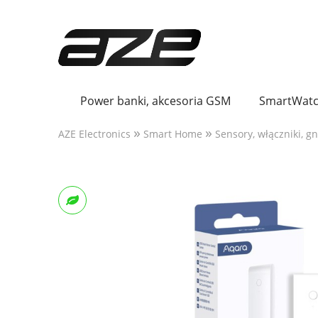
Power banki, akcesoria GSM
SmartWatc
»
»
AZE Electronics
Smart Home
Sensory, włączniki, g