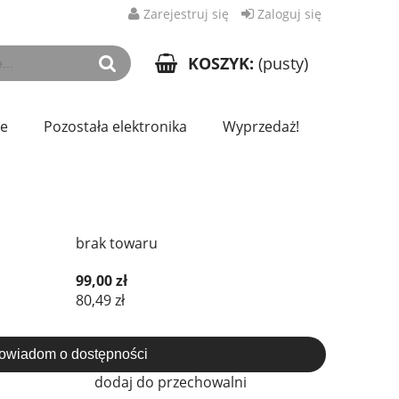
Zarejestruj się
Zaloguj się
KOSZYK:
(pusty)
ze
Pozostała elektronika
Wyprzedaż!
brak towaru
99,00 zł
80,49 zł
owiadom o dostępności
dodaj do przechowalni