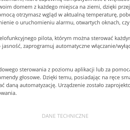
woim domem z każdego miejsca na ziemi, dzięki przej
pomocą otrzymasz wgląd w aktualną temperaturę, pob
ienie o uruchomieniu alarmu, otwartych oknach, czy 
wielofunkcyjnego pilota, którym można sterować każ
go jasność, zaprogramuj automatyczne włączanie/wyłąc
owego sterowania z poziomu aplikacji lub za pomoc
omendy głosowe. Dzięki temu, posiadając na ręce sma
ć daną automatyzację. Urządzenie zostało zaprojekto
owania.
DANE TECHNICZNE