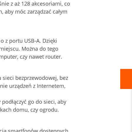
ie z aż 128 akcesoriami, co
ch, aby móc zarządzać całym
io z portu USB-A. Dzięki
miejscu. Można do tego
mputer, czy nawet router.
u sieci bezprzewodowej, bez
nie urządzeń z Internetem,
podłączyć go do sieci, aby
tkach domu, czy ogrodu.
ścią smartfonów dostępnych